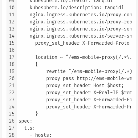
09
    kubesphere.io/creator: tanqidi

10
    kubesphere.io/description: tanqidi

11
    nginx.ingress.kubernetes.io/proxy-conne
12
    nginx.ingress.kubernetes.io/proxy-read-
13
    nginx.ingress.kubernetes.io/proxy-send-
14
    nginx.ingress.kubernetes.io/server-snip
15
      proxy_set_header X-Forwarded-Proto $s
16
17
      location ~ ^/ems-mobile-proxy(/.*\.(j
18
      {

19
          rewrite ^/ems-mobile-proxy(/.*)$ 
20
          proxy_pass http://ems-mobile-web.
21
          proxy_set_header Host $host;

22
          proxy_set_header X-Real-IP $remot
23
          proxy_set_header X-Forwarded-For 
24
          proxy_set_header X-Forwarded-Prot
25
      }

26
spec:

27
  tls:

28
    - hosts:
