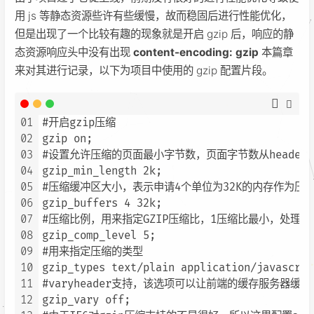
用 js 等静态资源些许有些缓慢，故而稳固后进行性能优化，
但是出现了一个比较有趣的现象就是开启 gzip 后，响应的静
态资源响应头中没有出现
content-encoding: gzip
本篇章
来对其进行记录，以下为项目中使用的 gzip 配置片段。
01
#开启gzip压缩

02
gzip on;

03
#设置允许压缩的页面最小字节数，页面字节数从header头
04
gzip_min_length 2k;

05
#压缩缓冲区大小，表示申请4个单位为32K的内存作为压
06
gzip_buffers 4 32k;

07
#压缩比例，用来指定GZIP压缩比，1压缩比最小，处理速
08
gzip_comp_level 5;

09
#用来指定压缩的类型

10
gzip_types text/plain application/javascrip
11
#varyheader支持，该选项可以让前端的缓存服务器缓存
12
gzip_vary off;
