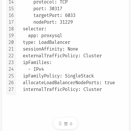
14
      protocol: TCP

15
      port: 30317

16
      targetPort: 6033

17
      nodePort: 31229

18
  selector:

19
    app: proxysql

20
  type: LoadBalancer

21
  sessionAffinity: None

22
  externalTrafficPolicy: Cluster

23
  ipFamilies:

24
    - IPv4

25
  ipFamilyPolicy: SingleStack

26
  allocateLoadBalancerNodePorts: true

27
赞
0