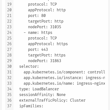
19
      protocol: TCP

20
      appProtocol: http

21
      port: 80

22
      targetPort: http

23
      nodePort: 31035

24
    - name: https

25
      protocol: TCP

26
      appProtocol: https

27
      port: 443

28
      targetPort: https

29
      nodePort: 31863

30
  selector:

31
    app.kubernetes.io/component: controller

32
    app.kubernetes.io/instance: ingress-ngin
33
    app.kubernetes.io/name: ingress-nginx

34
  type: LoadBalancer

35
  sessionAffinity: None

36
  externalTrafficPolicy: Cluster

37
  ipFamilies:
