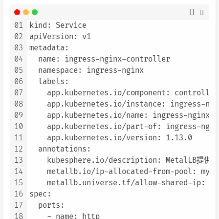
01
kind: Service

02
apiVersion: v1

03
metadata:

04
  name: ingress-nginx-controller

05
  namespace: ingress-nginx

06
  labels:

07
    app.kubernetes.io/component: controller

08
    app.kubernetes.io/instance: ingress-ngin
09
    app.kubernetes.io/name: ingress-nginx

10
    app.kubernetes.io/part-of: ingress-nginx
11
    app.kubernetes.io/version: 1.13.0

12
  annotations:

13
    kubesphere.io/description: MetalLB提供

14
    metallb.io/ip-allocated-from-pool: my-i
15
    metallb.universe.tf/allow-shared-ip: sh
16
spec:

17
  ports:

18
    - name: http
