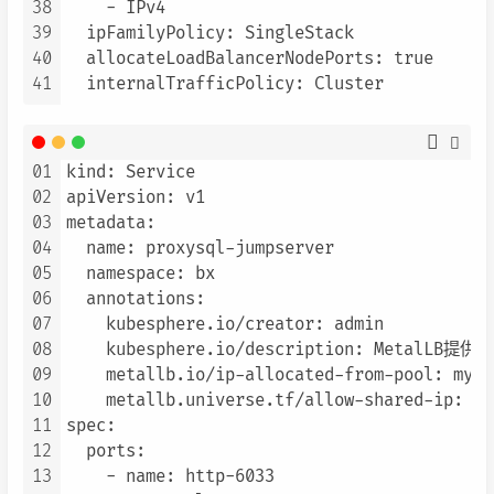
38
    - IPv4

39
  ipFamilyPolicy: SingleStack

40
  allocateLoadBalancerNodePorts: true

41
01
kind: Service

02
apiVersion: v1

03
metadata:

04
  name: proxysql-jumpserver

05
  namespace: bx

06
  annotations:

07
    kubesphere.io/creator: admin

08
    kubesphere.io/description: MetalLB提
09
    metallb.io/ip-allocated-from-pool: my-i
10
    metallb.universe.tf/allow-shared-ip: sh
11
spec:

12
  ports:

13
    - name: http-6033
