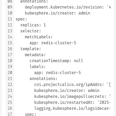
08
  annotations:

09
    deployment.kubernetes.io/revision: '4'

10
    kubesphere.io/creator: admin

11
spec:

12
  replicas: 1

13
  selector:

14
    matchLabels:

15
      app: redis-cluster-5

16
  template:

17
    metadata:

18
      creationTimestamp: null

19
      labels:

20
        app: redis-cluster-5

21
      annotations:

22
        cni.projectcalico.org/ipAddrs: '["1
23
        kubesphere.io/creator: admin

24
        kubesphere.io/imagepullsecrets: '{}'
25
        kubesphere.io/restartedAt: '2025-12
26
        logging.kubesphere.io/logsidecar-co
27
    spec:
