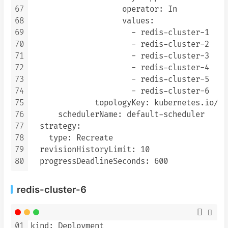
67
                    operator: In

68
                    values:

69
                      - redis-cluster-1

70
                      - redis-cluster-2

71
                      - redis-cluster-3

72
                      - redis-cluster-4

73
                      - redis-cluster-5

74
                      - redis-cluster-6

75
              topologyKey: kubernetes.io/ho
76
      schedulerName: default-scheduler

77
  strategy:

78
    type: Recreate

79
  revisionHistoryLimit: 10

80
redis-cluster-6
01
kind: Deployment
