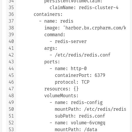
34
          persistentVolumeClaim:

35
            claimName: redis-cluster-4

36
      containers:

37
        - name: redis

38
          image: 'harbor.bx.crpharm.com/k8s
39
          command:

40
            - redis-server

41
          args:

42
            - /etc/redis/redis.conf

43
          ports:

44
            - name: http-0

45
              containerPort: 6379

46
              protocol: TCP

47
          resources: {}

48
          volumeMounts:

49
            - name: redis-config

50
              mountPath: /etc/redis/redis.co
51
              subPath: redis.conf

52
            - name: volume-6vcmgq

53
              mountPath: /data
