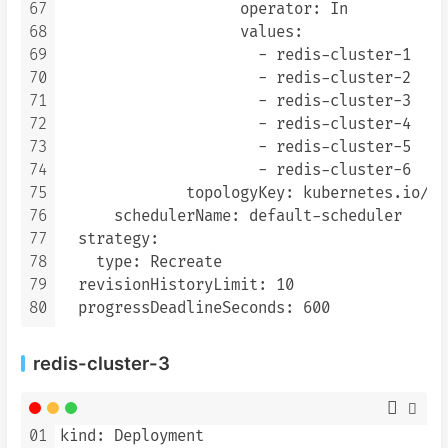
67
                    operator: In

68
                    values:

69
                      - redis-cluster-1

70
                      - redis-cluster-2

71
                      - redis-cluster-3

72
                      - redis-cluster-4

73
                      - redis-cluster-5

74
                      - redis-cluster-6

75
              topologyKey: kubernetes.io/ho
76
      schedulerName: default-scheduler

77
  strategy:

78
    type: Recreate

79
  revisionHistoryLimit: 10

80
redis-cluster-3
01
kind: Deployment
