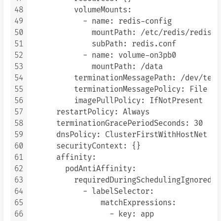
48
          volumeMounts:

49
            - name: redis-config

50
              mountPath: /etc/redis/redis.co
51
              subPath: redis.conf

52
            - name: volume-on3pb0

53
              mountPath: /data

54
          terminationMessagePath: /dev/term
55
          terminationMessagePolicy: File

56
          imagePullPolicy: IfNotPresent

57
      restartPolicy: Always

58
      terminationGracePeriodSeconds: 30

59
      dnsPolicy: ClusterFirstWithHostNet

60
      securityContext: {}

61
      affinity:

62
        podAntiAffinity:

63
          requiredDuringSchedulingIgnoredDu
64
            - labelSelector:

65
                matchExpressions:

66
                  - key: app
