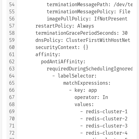
54
          terminationMessagePath: /dev/term
55
          terminationMessagePolicy: File

56
          imagePullPolicy: IfNotPresent

57
      restartPolicy: Always

58
      terminationGracePeriodSeconds: 30

59
      dnsPolicy: ClusterFirstWithHostNet

60
      securityContext: {}

61
      affinity:

62
        podAntiAffinity:

63
          requiredDuringSchedulingIgnoredDu
64
            - labelSelector:

65
                matchExpressions:

66
                  - key: app

67
                    operator: In

68
                    values:

69
                      - redis-cluster-1

70
                      - redis-cluster-2

71
                      - redis-cluster-3

72
                      - redis-cluster-4
