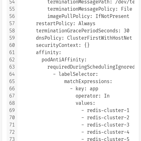
54
          terminationMessagePath: /dev/term
55
          terminationMessagePolicy: File

56
          imagePullPolicy: IfNotPresent

57
      restartPolicy: Always

58
      terminationGracePeriodSeconds: 30

59
      dnsPolicy: ClusterFirstWithHostNet

60
      securityContext: {}

61
      affinity:

62
        podAntiAffinity:

63
          requiredDuringSchedulingIgnoredDu
64
            - labelSelector:

65
                matchExpressions:

66
                  - key: app

67
                    operator: In

68
                    values:

69
                      - redis-cluster-1

70
                      - redis-cluster-2

71
                      - redis-cluster-3

72
                      - redis-cluster-4

73
                      - redis-cluster-5
