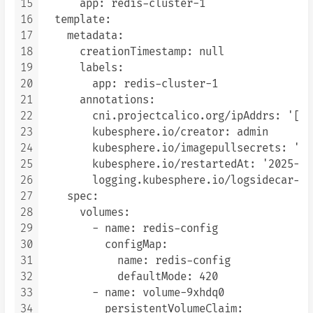
15
      app: redis-cluster-1

16
  template:

17
    metadata:

18
      creationTimestamp: null

19
      labels:

20
        app: redis-cluster-1

21
      annotations:

22
        cni.projectcalico.org/ipAddrs: '["1
23
        kubesphere.io/creator: admin

24
        kubesphere.io/imagepullsecrets: '{}'
25
        kubesphere.io/restartedAt: '2025-12
26
        logging.kubesphere.io/logsidecar-co
27
    spec:

28
      volumes:

29
        - name: redis-config

30
          configMap:

31
            name: redis-config

32
            defaultMode: 420

33
        - name: volume-9xhdq0

34
          persistentVolumeClaim:
