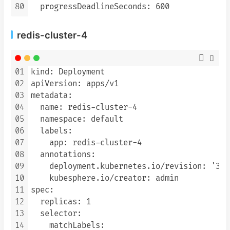
80
redis-cluster-4
01
kind: Deployment

02
apiVersion: apps/v1

03
metadata:

04
  name: redis-cluster-4

05
  namespace: default

06
  labels:

07
    app: redis-cluster-4

08
  annotations:

09
    deployment.kubernetes.io/revision: '3'

10
    kubesphere.io/creator: admin

11
spec:

12
  replicas: 1

13
  selector:

14
    matchLabels:
