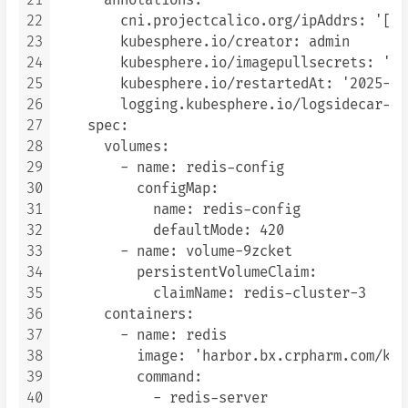
21
      annotations:

22
        cni.projectcalico.org/ipAddrs: '["1
23
        kubesphere.io/creator: admin

24
        kubesphere.io/imagepullsecrets: '{}'
25
        kubesphere.io/restartedAt: '2025-11
26
        logging.kubesphere.io/logsidecar-co
27
    spec:

28
      volumes:

29
        - name: redis-config

30
          configMap:

31
            name: redis-config

32
            defaultMode: 420

33
        - name: volume-9zcket

34
          persistentVolumeClaim:

35
            claimName: redis-cluster-3

36
      containers:

37
        - name: redis

38
          image: 'harbor.bx.crpharm.com/k8s
39
          command:

40
            - redis-server
