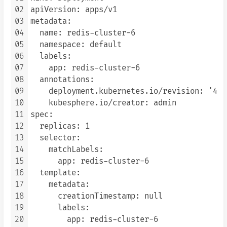
02
apiVersion: apps/v1

03
metadata:

04
  name: redis-cluster-6

05
  namespace: default

06
  labels:

07
    app: redis-cluster-6

08
  annotations:

09
    deployment.kubernetes.io/revision: '4'

10
    kubesphere.io/creator: admin

11
spec:

12
  replicas: 1

13
  selector:

14
    matchLabels:

15
      app: redis-cluster-6

16
  template:

17
    metadata:

18
      creationTimestamp: null

19
      labels:

20
        app: redis-cluster-6
