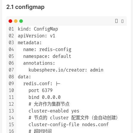
2.1 configmap
01
kind: ConfigMap

02
apiVersion: v1

03
metadata:

04
  name: redis-config

05
  namespace: default

06
  annotations:

07
    kubesphere.io/creator: admin

08
data:

09
  redis.conf: |-

10
    port 6379

11
    bind 0.0.0.0

12
    # 允许作为集群节点

13
    cluster-enabled yes

14
    # 节点的 cluster 配置文件（会自动创建）

15
    cluster-config-file nodes.conf

16
    # 超时时间
