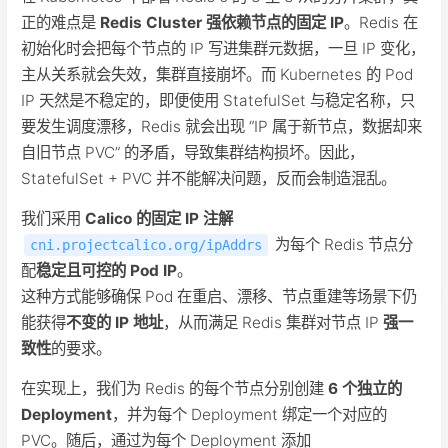
正的难点是
Redis Cluster 强依赖节点的固定 IP
。Redis 在
初始化时会把每个节点的 IP 写进集群元数据，一旦 IP 变化，
主从关系就会失效，集群直接崩坏。而 Kubernetes 的 Pod
IP 天然是不稳定的，即便使用 StatefulSet 与稳定名称，只
要发生调度漂移，Redis 就会出现 “IP 属于新节点，数据却来
自旧节点 PVC” 的矛盾，导致集群结构损坏。因此，
StatefulSet + PVC 并不能解决问题，反而会制造混乱。
我们采用
Calico 的固定 IP 注解
为每个 Redis 节点分
cni.projectcalico.org/ipAddrs
配
稳定且可控的 Pod IP
。
这种方式能够确保 Pod 在重启、漂移、节点重建等场景下仍
能获得
不变的 IP 地址
，从而满足 Redis 集群对节点 IP
强一
致性
的要求。
在实现上，我们为 Redis 的每个节点分别创建
6 个独立的
Deployment
，并为每个 Deployment 绑定一个对应的
PVC。随后，通过为每个 Deployment 添加