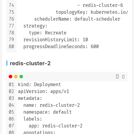
74
                      - redis-cluster-6

75
              topologyKey: kubernetes.io/ho
76
      schedulerName: default-scheduler

77
  strategy:

78
    type: Recreate

79
  revisionHistoryLimit: 10

80
redis-cluster-2
01
kind: Deployment

02
apiVersion: apps/v1

03
metadata:

04
  name: redis-cluster-2

05
  namespace: default

06
  labels:

07
    app: redis-cluster-2

08
  annotations:
