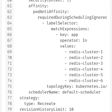
60
      securityContext: {}

61
      affinity:

62
        podAntiAffinity:

63
          requiredDuringSchedulingIgnoredDu
64
            - labelSelector:

65
                matchExpressions:

66
                  - key: app

67
                    operator: In

68
                    values:

69
                      - redis-cluster-1

70
                      - redis-cluster-2

71
                      - redis-cluster-3

72
                      - redis-cluster-4

73
                      - redis-cluster-5

74
                      - redis-cluster-6

75
              topologyKey: kubernetes.io/ho
76
      schedulerName: default-scheduler

77
  strategy:

78
    type: Recreate

79
  revisionHistoryLimit: 10
