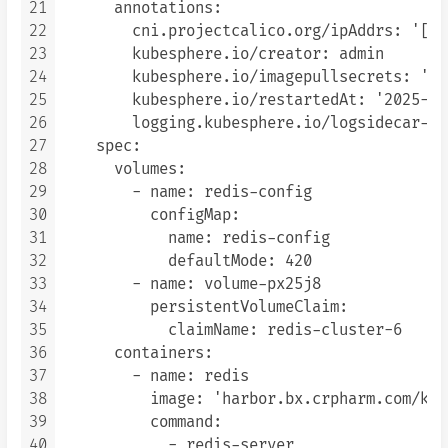
21
      annotations:

22
        cni.projectcalico.org/ipAddrs: '["1
23
        kubesphere.io/creator: admin

24
        kubesphere.io/imagepullsecrets: '{}'
25
        kubesphere.io/restartedAt: '2025-12
26
        logging.kubesphere.io/logsidecar-co
27
    spec:

28
      volumes:

29
        - name: redis-config

30
          configMap:

31
            name: redis-config

32
            defaultMode: 420

33
        - name: volume-px25j8

34
          persistentVolumeClaim:

35
            claimName: redis-cluster-6

36
      containers:

37
        - name: redis

38
          image: 'harbor.bx.crpharm.com/k8s
39
          command:

40
            - redis-server
