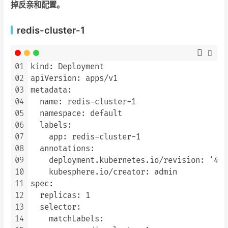
掉反亲和配置。
redis-cluster-1
01
kind: Deployment

02
apiVersion: apps/v1

03
metadata:

04
  name: redis-cluster-1

05
  namespace: default

06
  labels:

07
    app: redis-cluster-1

08
  annotations:

09
    deployment.kubernetes.io/revision: '4'

10
    kubesphere.io/creator: admin

11
spec:

12
  replicas: 1

13
  selector:

14
    matchLabels:
