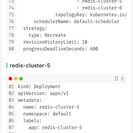
73
                      - redis-cluster-5

74
                      - redis-cluster-6

75
              topologyKey: kubernetes.io/ho
76
      schedulerName: default-scheduler

77
  strategy:

78
    type: Recreate

79
  revisionHistoryLimit: 10

80
redis-cluster-5
01
kind: Deployment

02
apiVersion: apps/v1

03
metadata:

04
  name: redis-cluster-5

05
  namespace: default

06
  labels:

07
    app: redis-cluster-5
