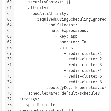
60
      securityContext: {}

61
      affinity:

62
        podAntiAffinity:

63
          requiredDuringSchedulingIgnoredDu
64
            - labelSelector:

65
                matchExpressions:

66
                  - key: app

67
                    operator: In

68
                    values:

69
                      - redis-cluster-1

70
                      - redis-cluster-2

71
                      - redis-cluster-3

72
                      - redis-cluster-4

73
                      - redis-cluster-5

74
                      - redis-cluster-6

75
              topologyKey: kubernetes.io/ho
76
      schedulerName: default-scheduler

77
  strategy:

78
    type: Recreate

79
  revisionHistoryLimit: 10
