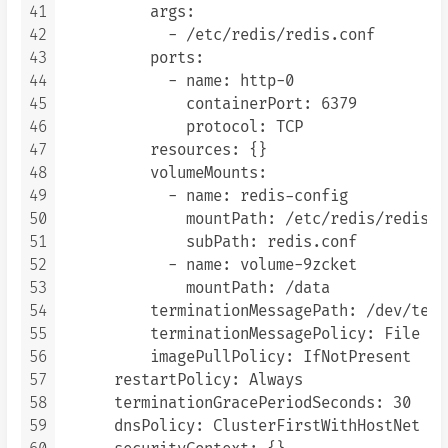
41
          args:

42
            - /etc/redis/redis.conf

43
          ports:

44
            - name: http-0

45
              containerPort: 6379

46
              protocol: TCP

47
          resources: {}

48
          volumeMounts:

49
            - name: redis-config

50
              mountPath: /etc/redis/redis.co
51
              subPath: redis.conf

52
            - name: volume-9zcket

53
              mountPath: /data

54
          terminationMessagePath: /dev/term
55
          terminationMessagePolicy: File

56
          imagePullPolicy: IfNotPresent

57
      restartPolicy: Always

58
      terminationGracePeriodSeconds: 30

59
      dnsPolicy: ClusterFirstWithHostNet
