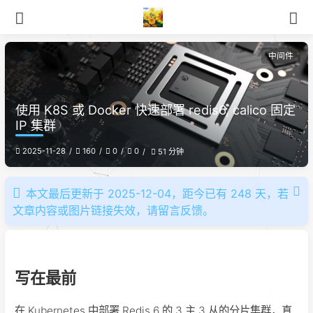
中间件
使用 K8S 或 Docker 快速部署 redis6, calico 固定
IP 集群
2025-11-28
160
0
0
51 分钟
本文最后更新于 2025-12-04，距今已有 248 天，若
文章内容或图片链接失效，请留言反馈。
写在最前
在 Kubernetes 中部署 Redis 6 的 3 主 3 从的分片集群，真