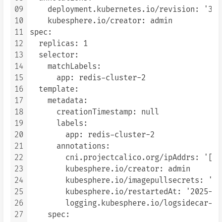
09
    deployment.kubernetes.io/revision: '3'

10
    kubesphere.io/creator: admin

11
spec:

12
  replicas: 1

13
  selector:

14
    matchLabels:

15
      app: redis-cluster-2

16
  template:

17
    metadata:

18
      creationTimestamp: null

19
      labels:

20
        app: redis-cluster-2

21
      annotations:

22
        cni.projectcalico.org/ipAddrs: '["1
23
        kubesphere.io/creator: admin

24
        kubesphere.io/imagepullsecrets: '{}'
25
        kubesphere.io/restartedAt: '2025-11
26
        logging.kubesphere.io/logsidecar-co
27
    spec:
