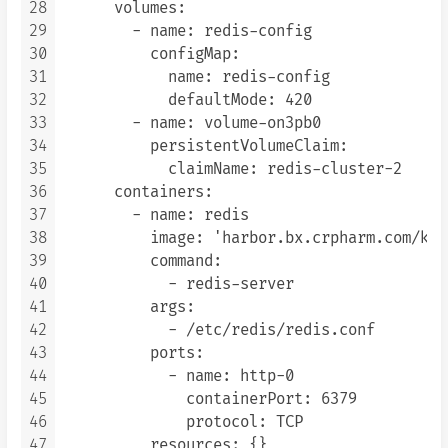
28
      volumes:

29
        - name: redis-config

30
          configMap:

31
            name: redis-config

32
            defaultMode: 420

33
        - name: volume-on3pb0

34
          persistentVolumeClaim:

35
            claimName: redis-cluster-2

36
      containers:

37
        - name: redis

38
          image: 'harbor.bx.crpharm.com/k8s
39
          command:

40
            - redis-server

41
          args:

42
            - /etc/redis/redis.conf

43
          ports:

44
            - name: http-0

45
              containerPort: 6379

46
              protocol: TCP

47
          resources: {}
