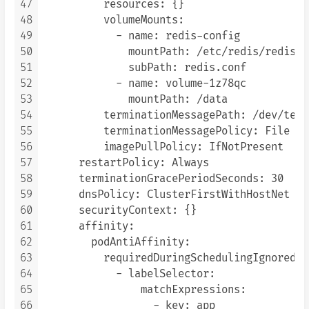
47
          resources: {}

48
          volumeMounts:

49
            - name: redis-config

50
              mountPath: /etc/redis/redis.co
51
              subPath: redis.conf

52
            - name: volume-1z78qc

53
              mountPath: /data

54
          terminationMessagePath: /dev/term
55
          terminationMessagePolicy: File

56
          imagePullPolicy: IfNotPresent

57
      restartPolicy: Always

58
      terminationGracePeriodSeconds: 30

59
      dnsPolicy: ClusterFirstWithHostNet

60
      securityContext: {}

61
      affinity:

62
        podAntiAffinity:

63
          requiredDuringSchedulingIgnoredDu
64
            - labelSelector:

65
                matchExpressions:

66
                  - key: app
