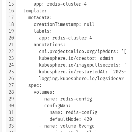
15
      app: redis-cluster-4

16
  template:

17
    metadata:

18
      creationTimestamp: null

19
      labels:

20
        app: redis-cluster-4

21
      annotations:

22
        cni.projectcalico.org/ipAddrs: '["1
23
        kubesphere.io/creator: admin

24
        kubesphere.io/imagepullsecrets: '{}'
25
        kubesphere.io/restartedAt: '2025-11
26
        logging.kubesphere.io/logsidecar-co
27
    spec:

28
      volumes:

29
        - name: redis-config

30
          configMap:

31
            name: redis-config

32
            defaultMode: 420

33
        - name: volume-6vcmgq
