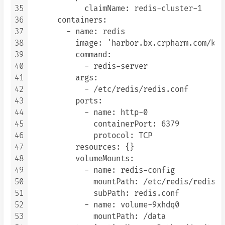
35
            claimName: redis-cluster-1

36
      containers:

37
        - name: redis

38
          image: 'harbor.bx.crpharm.com/k8s
39
          command:

40
            - redis-server

41
          args:

42
            - /etc/redis/redis.conf

43
          ports:

44
            - name: http-0

45
              containerPort: 6379

46
              protocol: TCP

47
          resources: {}

48
          volumeMounts:

49
            - name: redis-config

50
              mountPath: /etc/redis/redis.co
51
              subPath: redis.conf

52
            - name: volume-9xhdq0

53
              mountPath: /data
