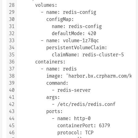
28
      volumes:

29
        - name: redis-config

30
          configMap:

31
            name: redis-config

32
            defaultMode: 420

33
        - name: volume-1z78qc

34
          persistentVolumeClaim:

35
            claimName: redis-cluster-5

36
      containers:

37
        - name: redis

38
          image: 'harbor.bx.crpharm.com/k8s
39
          command:

40
            - redis-server

41
          args:

42
            - /etc/redis/redis.conf

43
          ports:

44
            - name: http-0

45
              containerPort: 6379

46
              protocol: TCP
