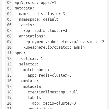
02
apiVersion: apps/v1

03
metadata:

04
  name: redis-cluster-3

05
  namespace: default

06
  labels:

07
    app: redis-cluster-3

08
  annotations:

09
    deployment.kubernetes.io/revision: '3'

10
    kubesphere.io/creator: admin

11
spec:

12
  replicas: 1

13
  selector:

14
    matchLabels:

15
      app: redis-cluster-3

16
  template:

17
    metadata:

18
      creationTimestamp: null

19
      labels:

20
        app: redis-cluster-3
