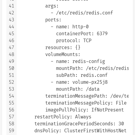
41
          args:

42
            - /etc/redis/redis.conf

43
          ports:

44
            - name: http-0

45
              containerPort: 6379

46
              protocol: TCP

47
          resources: {}

48
          volumeMounts:

49
            - name: redis-config

50
              mountPath: /etc/redis/redis.co
51
              subPath: redis.conf

52
            - name: volume-px25j8

53
              mountPath: /data

54
          terminationMessagePath: /dev/term
55
          terminationMessagePolicy: File

56
          imagePullPolicy: IfNotPresent

57
      restartPolicy: Always

58
      terminationGracePeriodSeconds: 30

59
      dnsPolicy: ClusterFirstWithHostNet
