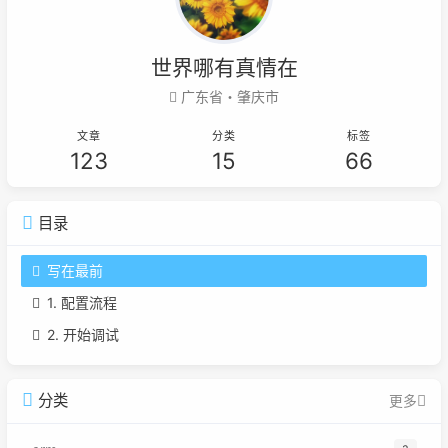
世界哪有真情在
广东省・肇庆市
文章
分类
标签
123
15
66
目录
写在最前
1. 配置流程
2. 开始调试
分类
更多