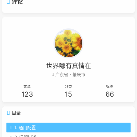
评论
世界哪有真情在
广东省・肇庆市
文章
分类
标签
123
15
66
目录
1. 通用配置