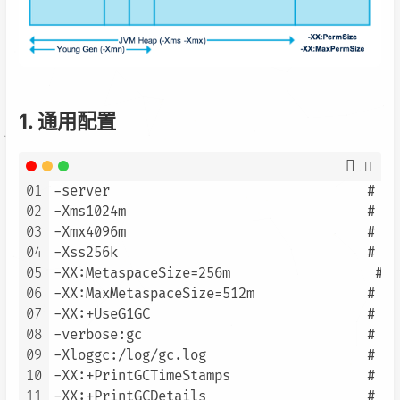
1. 通用配置
01
-server                                
02
-Xms1024m                              #
03
-Xmx4096m                              #
04
-Xss256k                              
05
-XX:MetaspaceSize=256m                
06
-XX:MaxMetaspaceSize=512m             
07
-XX:+UseG1GC                           #
08
-verbose:gc                            #
09
-Xloggc:/log/gc.log                    
10
-XX:+PrintGCTimeStamps                 
11
-XX:+PrintGCDetails                    #