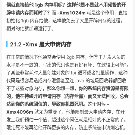
候就直接给他 1gb 内存用呢？这样他是不是就不用频繁的开
辟申请内存而耗时了？
而
-Xms1024m
就是这个作用，直接
初始化 1gb 内存给他，这样他免去了大量开辟内存的过程，
相对的他就加速运行了。
2.1.2 -Xmx 最大申请内存
在正常的情况下他通常会使用 2gb 内存，但鉴于开发人员的
水平是不一致的，写出的代码也是有好有坏，在逻辑上可能写
了某些非常耗时大量创建对象的 for 循环或者批量操作，这种
代码是很容易造成内存泄露甚至连 java 的垃圾回收器都回收
不了这些对象内存，
那么你想一想，你的系统内存资源是有限
的，他在持续开辟申请内存
（
内存泄露
）
而又无法回收，总会
达到你的系统阈值的，导致你机器死机。
这个时候
-
Xmx4096m
就尤为重要了，他能限制最大申请内存，在开
发上我们预估一个值，超过这个阈值就是相对的不正常的了。
限定死不能再给他开辟更多的内存，防止系统被申请爆宕机。