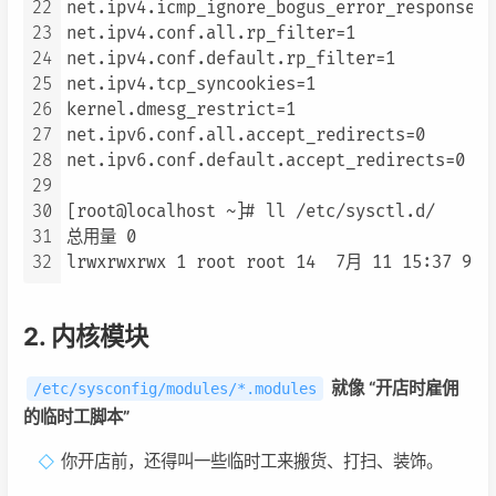
22
net.ipv4.icmp_ignore_bogus_error_responses=1
23
net.ipv4.conf.all.rp_filter=1

24
net.ipv4.conf.default.rp_filter=1

25
net.ipv4.tcp_syncookies=1

26
kernel.dmesg_restrict=1

27
net.ipv6.conf.all.accept_redirects=0

28
net.ipv6.conf.default.accept_redirects=0

29
30
[root@localhost ~]# ll /etc/sysctl.d/

31
总用量 0

32
lrwxrwxrwx 1 root root 14  7月 11 15:37 99-
2. 内核模块
就像 “开店时雇佣
/etc/sysconfig/modules/*.modules
的临时工脚本”
你开店前，还得叫一些临时工来搬货、打扫、装饰。