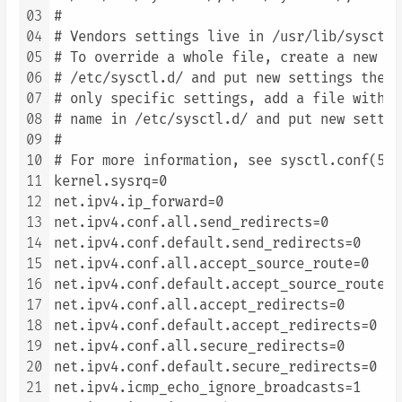
03
#

04
# Vendors settings live in /usr/lib/sysctl.d
05
# To override a whole file, create a new fi
06
# /etc/sysctl.d/ and put new settings there
07
# only specific settings, add a file with a
08
# name in /etc/sysctl.d/ and put new settin
09
#

10
# For more information, see sysctl.conf(5) 
11
kernel.sysrq=0

12
net.ipv4.ip_forward=0

13
net.ipv4.conf.all.send_redirects=0

14
net.ipv4.conf.default.send_redirects=0

15
net.ipv4.conf.all.accept_source_route=0

16
net.ipv4.conf.default.accept_source_route=0

17
net.ipv4.conf.all.accept_redirects=0

18
net.ipv4.conf.default.accept_redirects=0

19
net.ipv4.conf.all.secure_redirects=0

20
net.ipv4.conf.default.secure_redirects=0

21
net.ipv4.icmp_echo_ignore_broadcasts=1
