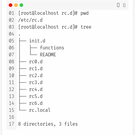
01
[root@localhost rc.d]# pwd

02
/etc/rc.d

03
[root@localhost rc.d]# tree

04
.

05
├── init.d

06
│   ├── functions

07
│   └── README

08
├── rc0.d

09
├── rc1.d

10
├── rc2.d

11
├── rc3.d

12
├── rc4.d

13
├── rc5.d

14
├── rc6.d

15
└── rc.local

16
17
8 directories, 3 files