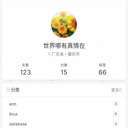
etcd 损坏无法恢复的情况，我们需要
准备一个纯净的 k8s 环境。 部署
kubesphere 单机 all-in-one
世界哪有真情在
广东省・肇庆市
文章
分类
标签
123
15
66
分类
更多
arm
3
linux
9
database
4