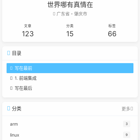
世界哪有真情在
广东省・肇庆市
文章
分类
标签
123
15
66
目录
写在最前
1. 前端集成
写在最后
分类
更多
arm
3
linux
9