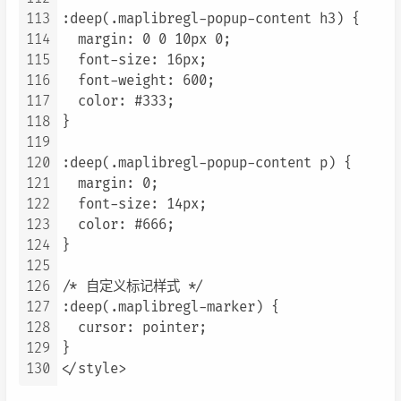
113
:deep(.maplibregl-popup-content h3) {

114
  margin: 0 0 10px 0;

115
  font-size: 16px;

116
  font-weight: 600;

117
  color: #333;

118
}

119
120
:deep(.maplibregl-popup-content p) {

121
  margin: 0;

122
  font-size: 14px;

123
  color: #666;

124
}

125
126
/* 自定义标记样式 */

127
:deep(.maplibregl-marker) {

128
  cursor: pointer;

129
}

130