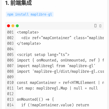
1. 前端集成
npm install maplibre-gl
001
<template>

002
  <div ref="mapContainer" class="maplibre-
003
</template>

004
005
<script setup lang="ts">

006
import { onMounted, onUnmounted, ref } fro
007
import maplibregl from 'maplibre-gl'

008
import 'maplibre-gl/dist/maplibre-gl.css'

009
010
const mapContainer = ref<HTMLElement | nul
011
let map: maplibregl.Map | null = null

012
013
onMounted(() => {

014
  if (!mapContainer.value) return
