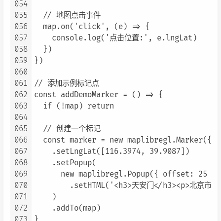
054
055
  // 地图点击事件

056
  map.on('click', (e) => {

057
    console.log('点击位置:', e.lngLat)

058
  })

059
})

060
061
// 添加示例标记点

062
const addDemoMarker = () => {

063
  if (!map) return

064
065
  // 创建一个标记

066
  const marker = new maplibregl.Marker({ c
067
    .setLngLat([116.3974, 39.9087])

068
    .setPopup(

069
      new maplibregl.Popup({ offset: 25 })

070
        .setHTML('<h3>天安门</h3><p>北京市中心
071
    )

072
    .addTo(map)

073
}
