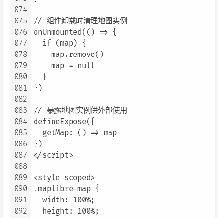
074
075
// 组件卸载时清理地图实例

076
onUnmounted(() => {

077
  if (map) {

078
    map.remove()

079
    map = null

080
  }

081
})

082
083
// 暴露地图实例供外部使用

084
defineExpose({

085
  getMap: () => map

086
})

087
</script>

088
089
<style scoped>

090
.maplibre-map {

091
  width: 100%;

092
  height: 100%;
