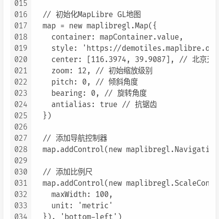
015
016
  // 初始化MapLibre GL地图

017
  map = new maplibregl.Map({

018
    container: mapContainer.value,

019
    style: 'https://demotiles.maplibre.o
020
    center: [116.3974, 39.9087], // 北
021
    zoom: 12, // 初始缩放级别

022
    pitch: 0, // 倾斜角度

023
    bearing: 0, // 旋转角度

024
    antialias: true // 抗锯齿

025
  })

026
027
  // 添加导航控制器

028
  map.addControl(new maplibregl.Navigation
029
030
  // 添加比例尺

031
  map.addControl(new maplibregl.ScaleContro
032
    maxWidth: 100,

033
    unit: 'metric'

034
  }), 'bottom-left')
