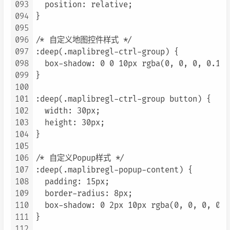
093
  position: relative;

094
}

095
096
/* 自定义地图控件样式 */

097
:deep(.maplibregl-ctrl-group) {

098
  box-shadow: 0 0 10px rgba(0, 0, 0, 0.15);
099
}

100
101
:deep(.maplibregl-ctrl-group button) {

102
  width: 30px;

103
  height: 30px;

104
}

105
106
/* 自定义Popup样式 */

107
:deep(.maplibregl-popup-content) {

108
  padding: 15px;

109
  border-radius: 8px;

110
  box-shadow: 0 2px 10px rgba(0, 0, 0, 0.2)
111
}

112