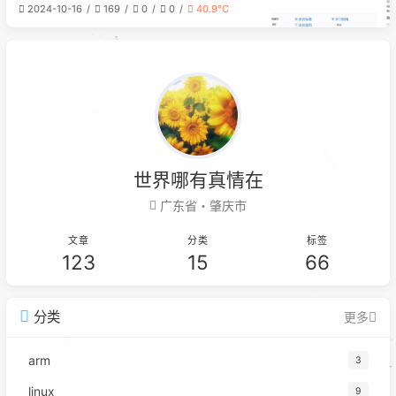
2024-10-16
169
0
0
40.9℃
来重写一遍，期望是变得更加简洁，同
时我也想趁着这个机会使用
TailwindCSS 来完成他，进而巩固前
端 vue 开发和练习 TailwindCSS 新技
术，后续我也想自己做一点前端相关的
页面，主要就
世界哪有真情在
广东省・肇庆市
文章
分类
标签
123
15
66
分类
更多
arm
3
linux
9