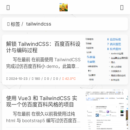
tailwindcss
标签
解锁 TailwindCSS：百度百科设
计与编码过程
写在最前 在前面使用 TailwindCSS
完成过仿百度百科小 demo，此篇章将
介绍一下每个小部分的实现过程与代
2024-10-23
180
0
0
42.0℃
码，这里就不粘贴完整的代码了详细去
拉取下来对比看看 1. 头部 1.1 导航栏
<div class="h-8 border-b-[1px]
使用 Vue3 和 TailwindCSS 实
border-[#ebebeb]"> <di
现一个仿百度百科风格的项目
写在最前 在很久以前我使用过纯
html 与 bootstrap5 编写过仿百度百
科，经过了那么长时间我想再使用 vue