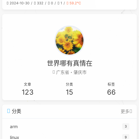
2024-10-30
332
0
1
59.2℃
oap.basic.tanqidi.com/172.31.0.100
address=/skywalking.dev.tanqidi.co
m/172.31.0.
世界哪有真情在
广东省・肇庆市
文章
分类
标签
123
15
66
分类
更多
arm
3
linux
9