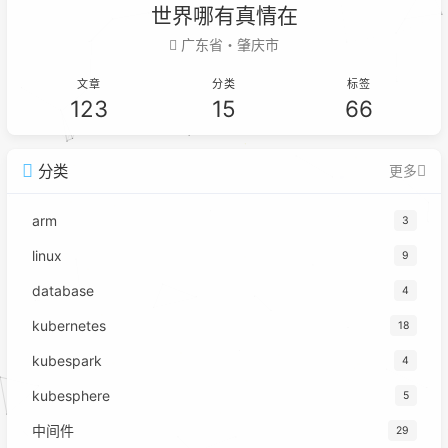
世界哪有真情在
广东省・肇庆市
文章
分类
标签
123
15
66
分类
更多
arm
3
linux
9
database
4
kubernetes
18
kubespark
4
kubesphere
5
中间件
29