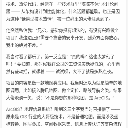
技术、热爱代码，经常在一些技术群里 “喋喋不休” 地讨论问
题 —— 从架构设计到性能优化，什么话题都能聊。也正是因
为这种 “话痨型技术热情”，被一位群里的大佬注意到了。
他突然私信我：“兄弟，感觉你挺有想法的，有没有兴趣做个
项目？我这边正好需要个靠谱的安卓开发，酬劳方面你放心，
我出的绝对不差。”
我当时看了都乐了，第一反应是：“真的吗？这也太梦幻了
吧！” 要知道，那时候我在公司的工资说实话挺低的，心里自
然有些动摇，就想着 —— 试试呗，大不了就是多熬点夜。
项目的内容是做一款地图类应用。我当时还以为就是简单的地
图调用，比如接入腾讯地图、做个定位、路线导航之类。结果
大佬淡淡一笑，说：“不是你想的那种地图，是 ArcGIS。”
ArcGIS？地理信息系统？听到这三个字我当时直接懵了 ——
原来是 GIS 行业的大哥级技术，不是普通地图，而是涉及坐
标转换、图层叠加、空间数据采集、信息上传认证等复杂流程