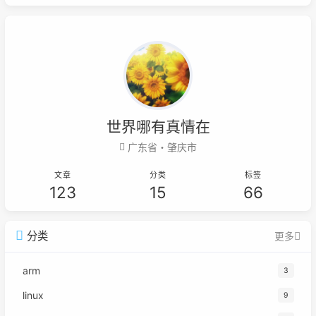
世界哪有真情在
广东省・肇庆市
文章
分类
标签
123
15
66
分类
更多
arm
3
linux
9