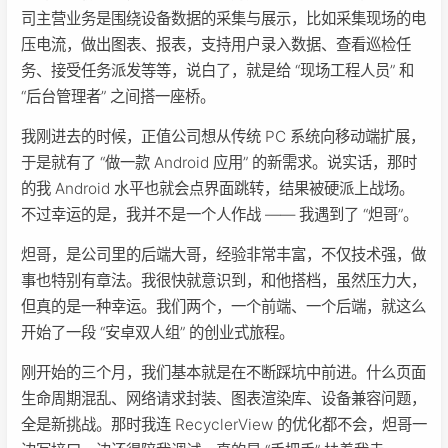
司主营业务是围绕设备数据的采集与展示，比如采集现场的电
压电流，做出图表、报表，支持用户录入数据、查看巡检任
务、接受任务派发等等，说白了，就是给 “现场工程人员” 和
“后台管理者” 之间搭一座桥。
我刚进去的时候，正值公司想从传统 PC 系统向移动端扩展，
于是就有了 “做一款 Android 应用” 的新需求。说实话，那时
的我 Android 水平也就会点界面跳转，结果被硬派上战场。
不过幸运的是，我并不是一个人作战 —— 我遇到了 “炟哥”。
炟哥，是公司里的后端大哥，经验非常丰富，不仅技术强，做
事也特别有章法。我很快就意识到，和他搭档，虽然压力大，
但真的是一种幸运。我们两个，一个前端、一个后端，就这么
开始了一段 “安卓双人组” 的创业式旅程。
刚开始的三个月，我们基本就是在不断踩坑中前进。什么页面
生命周期混乱、网络请求封装、图表渲染库、设备兼容问题，
全是新挑战。那时我连 RecyclerView 的优化都不会，炟哥一