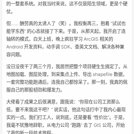
的一整套系统。对我当时来说，这不仅是陌生领域，更是个硬
仗。
但…… 酬劳真的太诱人了（笑）。我权衡再三，抱着 “试试也
能学东西” 的心态就接了下来。于是，从那天起，我开启了连
轴转的模式，白天上班，晚上疯狂学习 ArcGIS 相关的
Android 开发资料，动手调 SDK、查英文文档、解决各种兼
容问题。
没日没夜干了两三个月，我居然把整个项目硬生生搞定了。从
地图加载、图层处理，到采集点上传、导出 shapefile 数据，
一套完整功能跑通后，连我自己都惊呆了。那一刻，我真的佩
服自己的那股韧劲和爆发力。
大佬看了成果之后很满意，跟我说：“你现在公司工资那么
低，要不来我这干吧？” 说实话，他这句话打中了我内心最现
实的一点。我们打工人，说到底，还是要看 “性价比”。于是，
我毫不犹豫地辞职，从电力公司 “跑路” 去了 GIS 公司，开始
了我的新一段技术旅程。