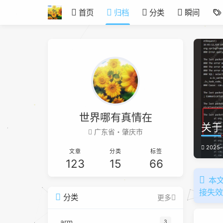
首页
归档
分类
瞬间
世界哪有真情在
关于 
广东省・肇庆市
2025-
文章
分类
标签
123
15
66
本文
接失
分类
更多
arm
3