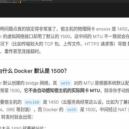
明问题点真的锁定得非常准了，宿主机的物理网卡 ensxxx 是 1450
ker 的虚拟网络接口却用了默认的 1500，这中间的 MTU 不一致就会
况下（比如传输较大的 TCP 包、上传文件、HTTPS 请求等）导致
弃、重传甚至连接超时。
 为什么 Docker 默认是 1500？
er 默认创建的 bridge 网络，其
对的 MTU 是根据系统默认
veth
常是 1500，
它不会自动感知宿主机的实际网卡 MTU
，除非你手动
只要宿主机的
是 1450（云服务商经常这么设，比如为了兼
ens160
N、GRE 等封装），而 Docker 的
是 1500，中间经过 NAT
veth
dge 转发时就会出现：
包大于 1450 就要被分片；