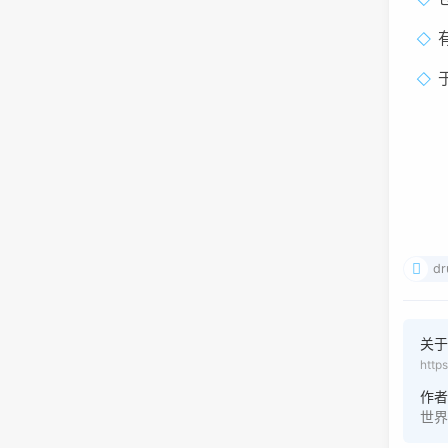
dr
关于 
http
作
世