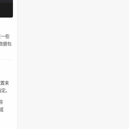
，
在一些
 数据包
配置来
指定。
容
 或