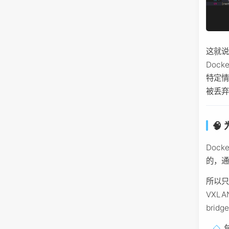
这就说
Doc
特定情
被丢
🧠
Dock
的，通
所以
VXLA
bri