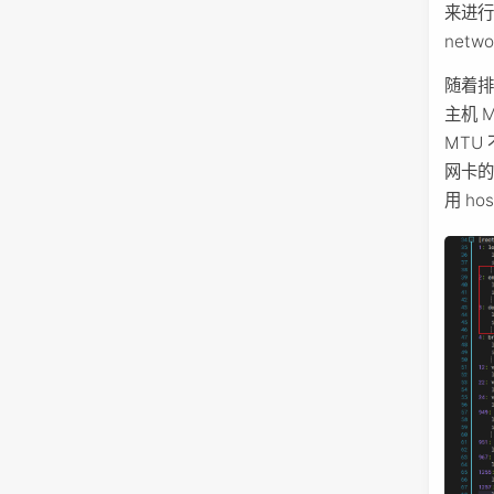
来进行
net
随着排
主机 M
MTU
网卡的
用 ho