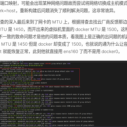
端口映射，可能会出现某种网络问题故而尝试将网络切换成主机模式 
work=host，重新构建后问题消失了顺利解决问题，这非常诡异。
查的深入最后来到了网卡的 MTU 上，根据排查去找云厂商反馈那
TU 是 1450，而开出来的虚拟机里面的 docker MTU 是 1500，这
 不一致的致命问题才是他的问题本质，看我图上是正确的出问题的机
 MTU 是 1450 但是 docker 却变成了 1500，也就说的通为什么让
st 就能恢复正常，此刻他就直接用 ens160 了而不是用 docker0，