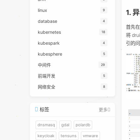
linux
1.
9
database
4
首先
kubernetes
18
将 dr
引的
kubespark
4
kubesphere
5
中间件
29
前端开发
5
网络安全
8
标签
更多
dnsmasq
gdal
polardb
keycloak
tensuns
vmware