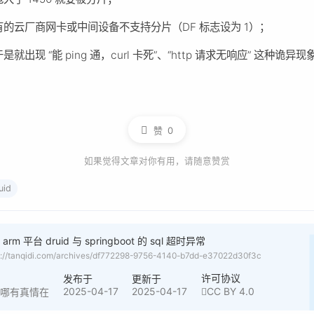
有的云厂商网卡或中间设备不支持分片（DF 标志设为 1）；
于是就出现 “能 ping 通，curl 卡死”、“http 请求无响应” 这种诡异现
赞
0
如果觉得文章对你有用，请随意赞赏
uid
arm 平台 druid 与 springboot 的 sql 超时异常
s://tanqidi.com/archives/df772298-9756-4140-b7dd-e37022d30f3c
者
许可协议
发布于
更新于
2025-04-17
2025-04-17
CC BY 4.0
界哪有真情在