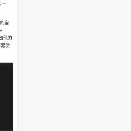
--
边的宿
种
器他的
容器使