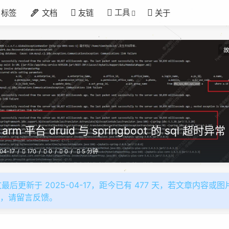
工具
标签
文档
友链
关于
arm 平台 druid 与 springboot 的 sql 超时异常
04-17
170
0
0
5 分钟
最后更新于 2025-04-17，距今已有 477 天，若文章内容或图
效，请留言反馈。