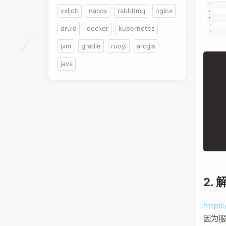
xxljob
nacos
rabbitmq
nginx
druid
docker
kubernetes
jvm
gradle
ruoyi
arcgis
java
2.
https
因为服务