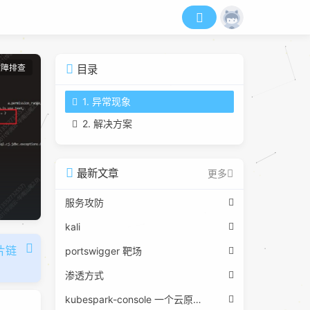
故障排查
目录
1. 异常现象
2. 解决方案
最新文章
更多
服务攻防
kali
片链
portswigger 靶场
渗透方式
kubespark-console 一个云原生控制台的重构实践